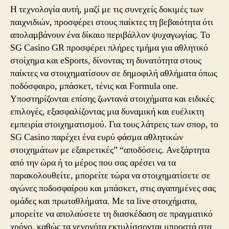
Η τεχνολογία αυτή, μαζί με τις συνεχείς δοκιμές των
παιχνιδιών, προσφέρει στους παίκτες τη βεβαιότητα ότι
απολαμβάνουν ένα δίκαιο περιβάλλον ψυχαγωγίας. Το
SG Casino GR προσφέρει πλήρες τμήμα για αθλητικό
στοίχημα και eSports, δίνοντας τη δυνατότητα στους
παίκτες να στοιχηματίσουν σε δημοφιλή αθλήματα όπως
ποδόσφαιρο, μπάσκετ, τένις και Formula one.
Υποστηρίζονται επίσης ζωντανά στοιχήματα και ειδικές
επιλογές, εξασφαλίζοντας μια δυναμική και ευέλικτη
εμπειρία στοιχηματισμού. Για τους λάτρεις των σπορ, το
SG Casino παρέχει ένα ευρύ φάσμα αθλητικών
στοιχημάτων με εξαιρετικές” “αποδόσεις. Ανεξάρτητα
από την ώρα ή το μέρος που σας αρέσει να τα
παρακολουθείτε, μπορείτε τώρα να στοιχηματίσετε σε
αγώνες ποδοσφαίρου και μπάσκετ, στις αγαπημένες σας
ομάδες και πρωταθλήματα. Με τα live στοιχήματα,
μπορείτε να απολαύσετε τη διασκέδαση σε πραγματικό
χρόνο, καθώς τα γεγονότα εκτυλίσσονται μπροστά στα