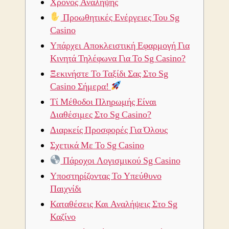
Χρόνος Ανάληψης
Προωθητικές Ενέργειες Του Sg
Casino
Υπάρχει Αποκλειστική Εφαρμογή Για
Κινητά Τηλέφωνα Για Το Sg Casino?
Ξεκινήστε Το Ταξίδι Σας Στο Sg
Casino Σήμερα!
Τί Μέθοδοι Πληρωμής Είναι
Διαθέσιμες Στο Sg Casino?
Διαρκείς Προσφορές Για Όλους
Σχετικά Με Το Sg Casino
Πάροχοι Λογισμικού Sg Casino
Υποστηρίζοντας Το Υπεύθυνο
Παιχνίδι
Καταθέσεις Και Αναλήψεις Στο Sg
Καζίνο