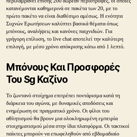
περιλαμβάνει επίσης 200 δωρεάν περιστροφές, οι οποίες
κατανέμονται καθημερινά σε πακέτα των 20, με το
πρώτο πακέτο να είναι διαθέσιμο αμέσως. Η ενότητα
Συχνών Ερωτήσεων καλύπτει βασικά θέματα όπως
μπόνους, αναλήψεις και κανόνες παιχνιδιών. Για
γρήγορη επίλυση, το live chat αποτελεί την καλύτερη
επιλογή, με μέσο χρόνο απόκρισης κάτω από 1 λεπτό.
Μπόνους Και Προσφορές
Του Sg Καζίνο
Το ζωντανό στοίχημα επιτρέπει ποντάρισμα κατά τη
διάρκεια του αγώνα, με δυναμικές αποδόσεις και
ενημέρωση σε πραγματικό χρόνο. Οι φίλοι του
αθλητισμού θα βρουν μια ολοκληρωμένη εμπειρία
στοιχηματισμού μέσα στην ίδια πλατφόρμα. Οι τακτικοί
παίκτες μπορούν να επωφεληθούν από εβδομαδιαίο