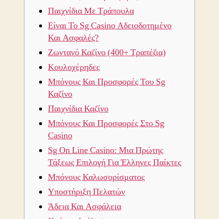
Παιχνίδια Με Τράπουλα
Είναι Το Sg Casino Αδειοδοτημένο
Και Ασφαλές?
Ζωντανό Καζίνο (400+ Τραπέζια)
Κουλοχέρηδες
Μπόνους Και Προσφορές Του Sg
Καζίνο
Παιχνίδια Καζίνο
Μπόνους Και Προσφορές Στο Sg
Casino
Sg On Line Casino: Μια Πρώτης
Τάξεως Επιλογή Για Έλληνες Παίκτες
Μπόνους Καλωσορίσματος
Υποστήριξη Πελατών
Άδεια Και Ασφάλεια