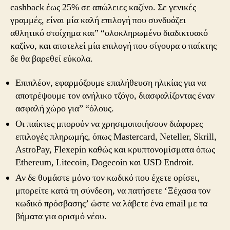
cashback έως 25% σε απώλειες καζίνο. Σε γενικές
γραμμές, είναι μία καλή επιλογή που συνδυάζει
αθλητικό στοίχημα και” “ολοκληρωμένο διαδικτυακό
καζίνο, και αποτελεί μία επιλογή που σίγουρα ο παίκτης
δε θα βαρεθεί εύκολα.
Επιπλέον, εφαρμόζουμε επαλήθευση ηλικίας για να
αποτρέψουμε τον ανήλικο τζόγο, διασφαλίζοντας έναν
ασφαλή χώρο για” “όλους.
Οι παίκτες μπορούν να χρησιμοποιήσουν διάφορες
επιλογές πληρωμής, όπως Mastercard, Neteller, Skrill,
AstroPay, Flexepin καθώς και κρυπτονομίσματα όπως
Ethereum, Litecoin, Dogecoin και USD Endroit.
Αν δε θυμάστε μόνο τον κωδικό που έχετε ορίσει,
μπορείτε κατά τη σύνδεση, να πατήσετε ‘Ξέχασα τον
κωδικό πρόσβασης’ ώστε να λάβετε ένα email με τα
βήματα για ορισμό νέου.