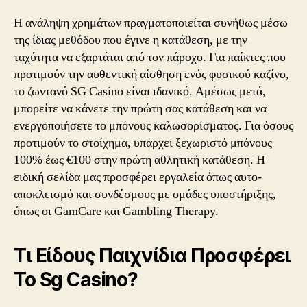
Η ανάληψη χρημάτων πραγματοποιείται συνήθως μέσω
της ίδιας μεθόδου που έγινε η κατάθεση, με την
ταχύτητα να εξαρτάται από τον πάροχο. Για παίκτες που
προτιμούν την αυθεντική αίσθηση ενός φυσικού καζίνο,
το ζωντανό SG Casino είναι ιδανικό. Αμέσως μετά,
μπορείτε να κάνετε την πρώτη σας κατάθεση και να
ενεργοποιήσετε το μπόνους καλωσορίσματος. Για όσους
προτιμούν το στοίχημα, υπάρχει ξεχωριστό μπόνους
100% έως €100 στην πρώτη αθλητική κατάθεση. Η
ειδική σελίδα μας προσφέρει εργαλεία όπως αυτο-
αποκλεισμό και συνδέσμους με ομάδες υποστήριξης,
όπως οι GamCare και Gambling Therapy.
Τι Είδους Παιχνίδια Προσφέρει
Το Sg Casino?