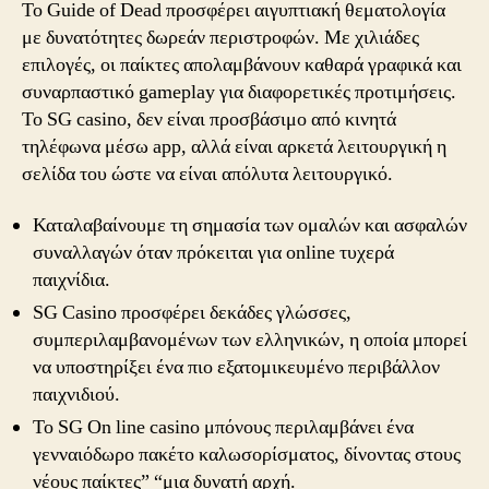
Το Guide of Dead προσφέρει αιγυπτιακή θεματολογία
με δυνατότητες δωρεάν περιστροφών. Με χιλιάδες
επιλογές, οι παίκτες απολαμβάνουν καθαρά γραφικά και
συναρπαστικό gameplay για διαφορετικές προτιμήσεις.
Το SG casino, δεν είναι προσβάσιμο από κινητά
τηλέφωνα μέσω app, αλλά είναι αρκετά λειτουργική η
σελίδα του ώστε να είναι απόλυτα λειτουργικό.
Καταλαβαίνουμε τη σημασία των ομαλών και ασφαλών
συναλλαγών όταν πρόκειται για online τυχερά
παιχνίδια.
SG Casino προσφέρει δεκάδες γλώσσες,
συμπεριλαμβανομένων των ελληνικών, η οποία μπορεί
να υποστηρίξει ένα πιο εξατομικευμένο περιβάλλον
παιχνιδιού.
Το SG On line casino μπόνους περιλαμβάνει ένα
γενναιόδωρο πακέτο καλωσορίσματος, δίνοντας στους
νέους παίκτες” “μια δυνατή αρχή.