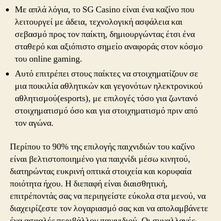
Με απλά λόγια, το SG Casino είναι ένα καζίνο που
λειτουργεί με άδεια, τεχνολογική ασφάλεια και
σεβασμό προς τον παίκτη, δημιουργώντας έτσι ένα
σταθερό και αξιόπιστο σημείο αναφοράς στον κόσμο
του online gaming.
Αυτό επιτρέπει στους παίκτες να στοιχηματίζουν σε
μια ποικιλία αθλητικών και γεγονότων ηλεκτρονικού
αθλητισμού(esports), με επιλογές τόσο για ζωντανό
στοιχηματισμό όσο και για στοιχηματισμό πριν από
τον αγώνα.
Περίπου το 90% της επιλογής παιχνιδιών του καζίνο
είναι βελτιστοποιημένο για παιχνίδι μέσω κινητού,
διατηρώντας ευκρινή οπτικά στοιχεία και κορυφαία
ποιότητα ήχου. Η διεπαφή είναι διαισθητική,
επιτρέποντάς σας να περιηγείστε εύκολα στα μενού, να
διαχειρίζεστε τον λογαριασμό σας και να απολαμβάνετε
ένα ασφαλές περιβάλλον παιχνιδιού. Οι συναλλαγές