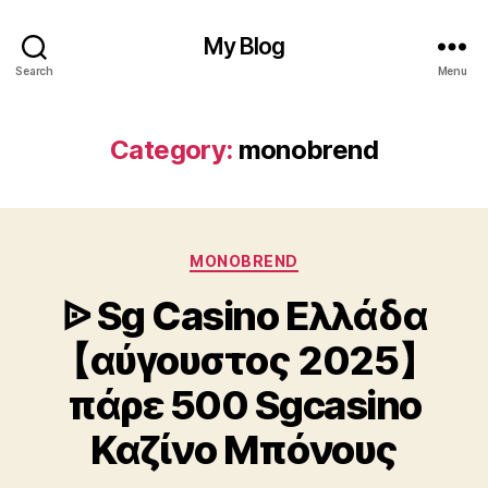
My Blog
Search
Menu
Category:
monobrend
Categories
MONOBREND
ᐉ Sg Casino Ελλάδα
【αύγουστος 2025】
πάρε 500 Sgcasino
Καζίνο Μπόνους