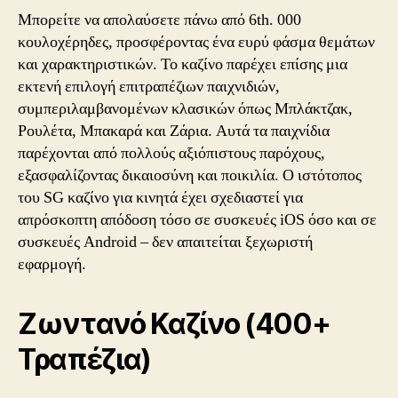
Μπορείτε να απολαύσετε πάνω από 6th. 000
κουλοχέρηδες, προσφέροντας ένα ευρύ φάσμα θεμάτων
και χαρακτηριστικών. Το καζίνο παρέχει επίσης μια
εκτενή επιλογή επιτραπέζιων παιχνιδιών,
συμπεριλαμβανομένων κλασικών όπως Μπλάκτζακ,
Ρουλέτα, Μπακαρά και Ζάρια. Αυτά τα παιχνίδια
παρέχονται από πολλούς αξιόπιστους παρόχους,
εξασφαλίζοντας δικαιοσύνη και ποικιλία. Ο ιστότοπος
του SG καζίνο για κινητά έχει σχεδιαστεί για
απρόσκοπτη απόδοση τόσο σε συσκευές iOS όσο και σε
συσκευές Android – δεν απαιτείται ξεχωριστή
εφαρμογή.
Ζωντανό Καζίνο (400+
Τραπέζια)