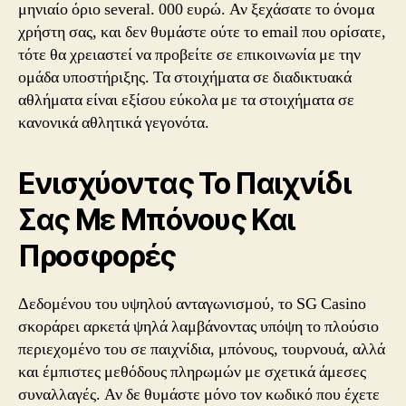
μηνιαίο όριο several. 000 ευρώ. Αν ξεχάσατε το όνομα
χρήστη σας, και δεν θυμάστε ούτε το email που ορίσατε,
τότε θα χρειαστεί να προβείτε σε επικοινωνία με την
ομάδα υποστήριξης. Τα στοιχήματα σε διαδικτυακά
αθλήματα είναι εξίσου εύκολα με τα στοιχήματα σε
κανονικά αθλητικά γεγονότα.
Ενισχύοντας Το Παιχνίδι
Σας Με Μπόνους Και
Προσφορές
Δεδομένου του υψηλού ανταγωνισμού, το SG Casino
σκοράρει αρκετά ψηλά λαμβάνοντας υπόψη το πλούσιο
περιεχομένο του σε παιχνίδια, μπόνους, τουρνουά, αλλά
και έμπιστες μεθόδους πληρωμών με σχετικά άμεσες
συναλλαγές. Αν δε θυμάστε μόνο τον κωδικό που έχετε