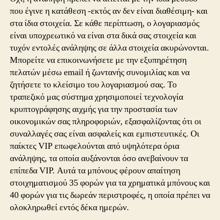
που έγινε η κατάθεση -εκτός αν δεν είναι διαθέσιμη- και
στα ίδια στοιχεία. Σε κάθε περίπτωση, ο λογαριασμός
είναι υποχρεωτικό να είναι στα δικά σας στοιχεία και
τυχόν εντολές ανάληψης σε άλλα στοιχεία ακυρώνονται.
Μπορείτε να επικοινωνήσετε με την εξυπηρέτηση
πελατών μέσω email ή ζωντανής συνομιλίας και να
ζητήσετε το κλείσιμο του λογαριασμού σας. Το
τραπεζικό μας σύστημα χρησιμοποιεί τεχνολογία
κρυπτογράφησης αιχμής για την προστασία των
οικονομικών σας πληροφοριών, εξασφαλίζοντας ότι οι
συναλλαγές σας είναι ασφαλείς και εμπιστευτικές. Οι
παίκτες VIP επωφελούνται από υψηλότερα όρια
ανάληψης, τα οποία αυξάνονται όσο ανεβαίνουν τα
επίπεδα VIP. Αυτά τα μπόνους φέρουν απαίτηση
στοιχηματισμού 35 φορών για τα χρηματικά μπόνους και
40 φορών για τις δωρεάν περιστροφές, η οποία πρέπει να
ολοκληρωθεί εντός δέκα ημερών.