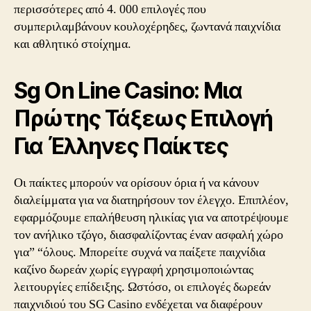
περισσότερες από 4. 000 επιλογές που
συμπεριλαμβάνουν κουλοχέρηδες, ζωντανά παιχνίδια
και αθλητικό στοίχημα.
Sg On Line Casino: Μια
Πρώτης Τάξεως Επιλογή
Για Έλληνες Παίκτες
Οι παίκτες μπορούν να ορίσουν όρια ή να κάνουν
διαλείμματα για να διατηρήσουν τον έλεγχο. Επιπλέον,
εφαρμόζουμε επαλήθευση ηλικίας για να αποτρέψουμε
τον ανήλικο τζόγο, διασφαλίζοντας έναν ασφαλή χώρο
για” “όλους. Μπορείτε συχνά να παίξετε παιχνίδια
καζίνο δωρεάν χωρίς εγγραφή χρησιμοποιώντας
λειτουργίες επίδειξης. Ωστόσο, οι επιλογές δωρεάν
παιχνιδιού του SG Casino ενδέχεται να διαφέρουν