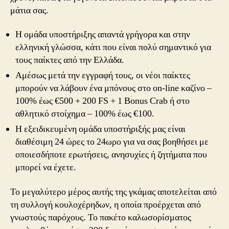
μάτια σας.
Η ομάδα υποστήριξης απαντά γρήγορα και στην
ελληνική γλώσσα, κάτι που είναι πολύ σημαντικό για
τους παίκτες από την Ελλάδα.
Αμέσως μετά την εγγραφή τους, οι νέοι παίκτες
μπορούν να λάβουν ένα μπόνους στο on-line καζίνο –
100% έως €500 + 200 FS + 1 Bonus Crab ή στο
αθλητικό στοίχημα – 100% έως €100.
Η εξειδικευμένη ομάδα υποστήριξής μας είναι
διαθέσιμη 24 ώρες το 24ωρο για να σας βοηθήσει με
οποιεσδήποτε ερωτήσεις, ανησυχίες ή ζητήματα που
μπορεί να έχετε.
Το μεγαλύτερο μέρος αυτής της γκάμας αποτελείται από
τη συλλογή κουλοχέρηδων, η οποία προέρχεται από
γνωστούς παρόχους. Το πακέτο καλωσορίσματος