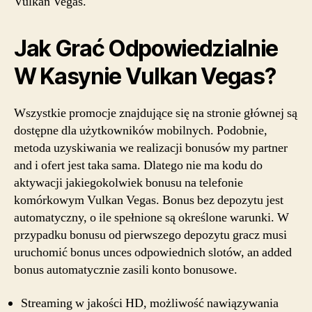
Vulkan Vegas.
Jak Grać Odpowiedzialnie
W Kasynie Vulkan Vegas?
Wszystkie promocje znajdujące się na stronie głównej są
dostępne dla użytkowników mobilnych. Podobnie,
metoda uzyskiwania we realizacji bonusów my partner
and i ofert jest taka sama. Dlatego nie ma kodu do
aktywacji jakiegokolwiek bonusu na telefonie
komórkowym Vulkan Vegas. Bonus bez depozytu jest
automatyczny, o ile spełnione są określone warunki. W
przypadku bonusu od pierwszego depozytu gracz musi
uruchomić bonus unces odpowiednich slotów, an added
bonus automatycznie zasili konto bonusowe.
Streaming w jakości HD, możliwość nawiązywania