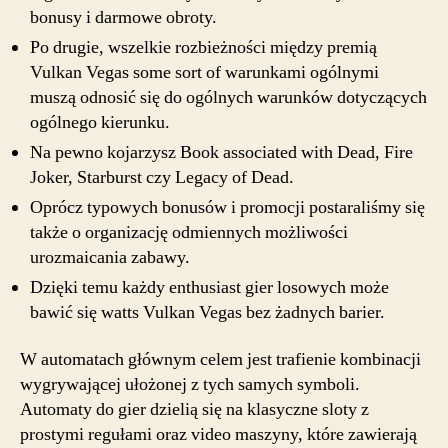
bonusy i darmowe obroty.
Po drugie, wszelkie rozbieżności między premią
Vulkan Vegas some sort of warunkami ogólnymi
muszą odnosić się do ogólnych warunków dotyczących
ogólnego kierunku.
Na pewno kojarzysz Book associated with Dead, Fire
Joker, Starburst czy Legacy of Dead.
Oprócz typowych bonusów i promocji postaraliśmy się
także o organizację odmiennych możliwości
urozmaicania zabawy.
Dzięki temu każdy enthusiast gier losowych może
bawić się watts Vulkan Vegas bez żadnych barier.
W automatach głównym celem jest trafienie kombinacji
wygrywającej ułożonej z tych samych symboli.
Automaty do gier dzielią się na klasyczne sloty z
prostymi regułami oraz video maszyny, które zawierają