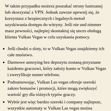
W takim przypadku możesz poszukać strony lustrzanej
lub skorzystać z VPN. Jednak zawsze upewnij się, że
korzystasz z bezpiecznych i legalnych metod
uzyskiwania dostępu do witryny. Jeśli nie und nimmer
masz pewności, najlepiej skontaktuj się unces obsługą
klienta Vulkan Vegas w celu uzyskania pomocy.
Jeśli chodzi o sloty, to w Vulkan Vegas znajdziemy ich
całe mnóstwo.
Darmowe annoying bez depozytu zostaną przyznane
każdemu graczowi, który założy konto w Vulkan Vegas
i zweryfikuje numer telefonu.
Podsumowując, Vulkan Las vegas oferuje szeroki
zakres bonusów i promocji, które mogą zwiększyć
wartość gry dla różnych typów graczy.
Wybór jest więc bardzo szeroki i company najlepsze,
wszystkie automaty w Vulkan Las vegas można