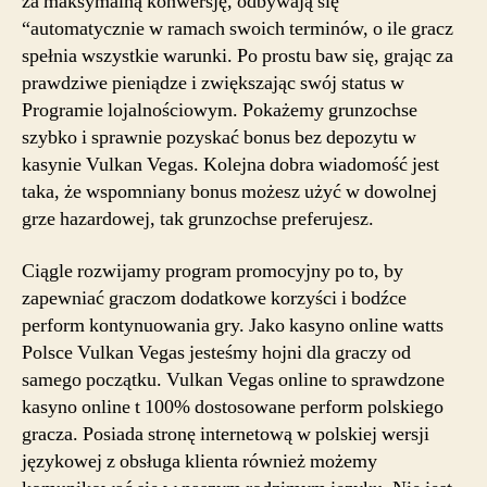
za maksymalną konwersję, odbywają się”
“automatycznie w ramach swoich terminów, o ile gracz
spełnia wszystkie warunki. Po prostu baw się, grając za
prawdziwe pieniądze i zwiększając swój status w
Programie lojalnościowym. Pokażemy grunzochse
szybko i sprawnie pozyskać bonus bez depozytu w
kasynie Vulkan Vegas. Kolejna dobra wiadomość jest
taka, że wspomniany bonus możesz użyć w dowolnej
grze hazardowej, tak grunzochse preferujesz.
Ciągle rozwijamy program promocyjny po to, by
zapewniać graczom dodatkowe korzyści i bodźce
perform kontynuowania gry. Jako kasyno online watts
Polsce Vulkan Vegas jesteśmy hojni dla graczy od
samego początku. Vulkan Vegas online to sprawdzone
kasyno online t 100% dostosowane perform polskiego
gracza. Posiada stronę internetową w polskiej wersji
językowej z obsługa klienta również możemy