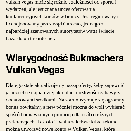
vulkan vegas może się różnić t zależności od sportu i
wydarzeń, ale jest znana unces oferowania
konkurencyjnych kursów w branży. Jest regulowany i
licencjonowany przez rząd Curacao, jednego z
najbardziej szanowanych autorytetów watts świecie
hazardu on the internet.
Wiarygodność Bukmachera
Vulkan Vegas
Dlatego stale aktualizujemy naszą ofertę, żeby zapewnić
grunzochse najbardziej aktualne możliwości zabawy z
dodatkowymi środkami. Na start otrzymuje się ogromny
bonus powitalny, a new później można do woli wybierać
spośród odnawialnych promocji dla osób o różnych
preferencjach. Tak oto” “watts zaledwie kilka sekund
można utworzyć nowe konto w Vulkan Vegas, które