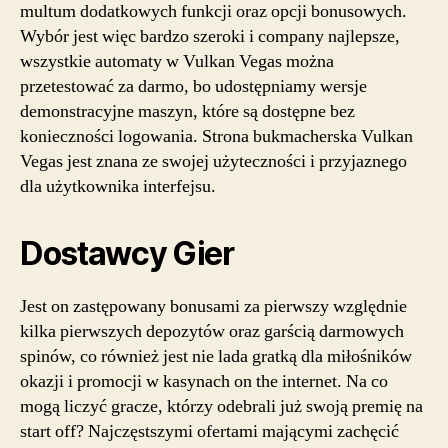
multum dodatkowych funkcji oraz opcji bonusowych.
Wybór jest więc bardzo szeroki i company najlepsze,
wszystkie automaty w Vulkan Vegas można
przetestować za darmo, bo udostępniamy wersje
demonstracyjne maszyn, które są dostępne bez
konieczności logowania. Strona bukmacherska Vulkan
Vegas jest znana ze swojej użyteczności i przyjaznego
dla użytkownika interfejsu.
Dostawcy Gier
Jest on zastępowany bonusami za pierwszy względnie
kilka pierwszych depozytów oraz garścią darmowych
spinów, co również jest nie lada gratką dla miłośników
okazji i promocji w kasynach on the internet. Na co
mogą liczyć gracze, którzy odebrali już swoją premię na
start off? Najczęstszymi ofertami mającymi zachęcić