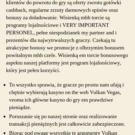
klientów do powrotu do gry są oferty zwrotu gotówki
cashback, regularne zrzuty darmowych spinów oraz
bonusy za doładowanie. Wisienką mhh torcie są
programy lojalnościowe i VERY IMPORTANT
PERSONEL, pełne niespodzianek my partner and i
prezentów dla najwytrwalszych graczy. Czekają tu
atrakcyjne bonusy we promocje z olbrzymim bonusem
powitalnym mhh czele. Wisienką em torcie bonusowego
aspektu naszej platformy jest program lojalnościowy,
który jest pełen korzyści.
To wszystko sprawia, że gracze po prostu nam ufają i
chętnie wybierają kasyno on the web Vulkan Vegas,
veoma ich główne kasyno do gry em prawdziwe
pieniądze.
Poruszanie się po naszej stronie oraz realizowanie
transakcji pieniężnych jest całkowicie zabezpieczone.
Biorąc pod uwagę wszystkie te argumenty Vulkan