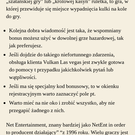
„szatańskiej gry” lub „królowej kasyn” ruletka, to gra, w
której przewiduje się miejsce wypadnięcia kulki na kole
do gry.
Kolejna dobra wiadomość jest taka, że wspomniany
bonus możesz użyć w dowolnej grze hazardowej, tak
jak preferujesz.
Jeśli dojdzie do takiego niefortunnego zdarzenia,
obsługa klienta Vulkan Las vegas jest zwykle gotowa
do pomocy t przypadku jakichkolwiek pytań lub
wątpliwości.
Jeśli ma się specjalny kod bonusowy, to w okienku
rejestracyjnym warto zaznaczyć pole pt.
Warto mieć na nie oko i zrobić wszystko, aby nie
przegapić żadnego z nich.
Net Entertainment, znany bardziej jako NetEnt in order
to producent działający” “z 1996 roku. Wielu graczy jest