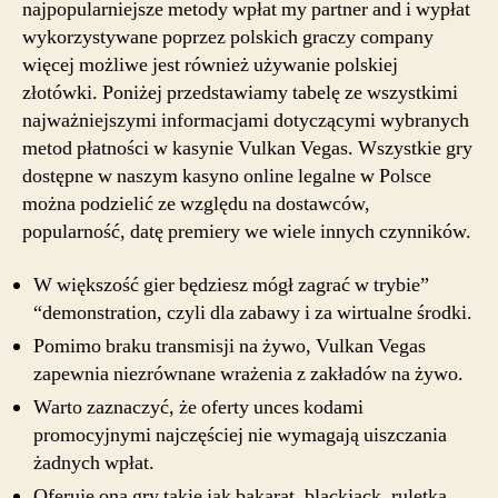
najpopularniejsze metody wpłat my partner and i wypłat
wykorzystywane poprzez polskich graczy company
więcej możliwe jest również używanie polskiej
złotówki. Poniżej przedstawiamy tabelę ze wszystkimi
najważniejszymi informacjami dotyczącymi wybranych
metod płatności w kasynie Vulkan Vegas. Wszystkie gry
dostępne w naszym kasyno online legalne w Polsce
można podzielić ze względu na dostawców,
popularność, datę premiery we wiele innych czynników.
W większość gier będziesz mógł zagrać w trybie”
“demonstration, czyli dla zabawy i za wirtualne środki.
Pomimo braku transmisji na żywo, Vulkan Vegas
zapewnia niezrównane wrażenia z zakładów na żywo.
Warto zaznaczyć, że oferty unces kodami
promocyjnymi najczęściej nie wymagają uiszczania
żadnych wpłat.
Oferuje ona gry takie jak bakarat, blackjack, ruletka