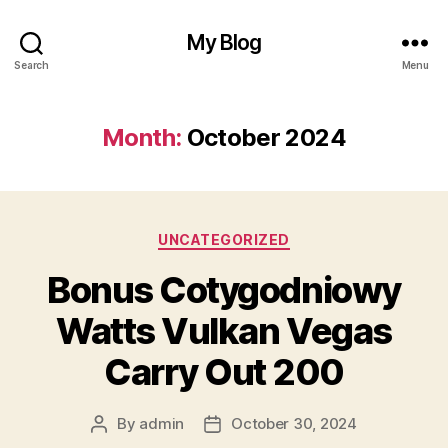
My Blog
Search
Menu
Month:
October 2024
Categories
UNCATEGORIZED
Bonus Cotygodniowy
Watts Vulkan Vegas
Carry Out 200
By
admin
October 30, 2024
Post
Post
author
date