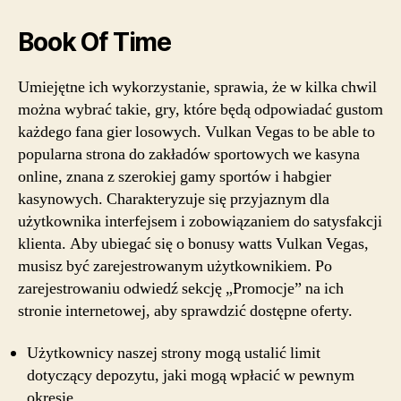
Book Of Time
Umiejętne ich wykorzystanie, sprawia, że w kilka chwil
można wybrać takie, gry, które będą odpowiadać gustom
każdego fana gier losowych. Vulkan Vegas to be able to
popularna strona do zakładów sportowych we kasyna
online, znana z szerokiej gamy sportów i habgier
kasynowych. Charakteryzuje się przyjaznym dla
użytkownika interfejsem i zobowiązaniem do satysfakcji
klienta. Aby ubiegać się o bonusy watts Vulkan Vegas,
musisz być zarejestrowanym użytkownikiem. Po
zarejestrowaniu odwiedź sekcję „Promocje” na ich
stronie internetowej, aby sprawdzić dostępne oferty.
Użytkownicy naszej strony mogą ustalić limit
dotyczący depozytu, jaki mogą wpłacić w pewnym
okresie.