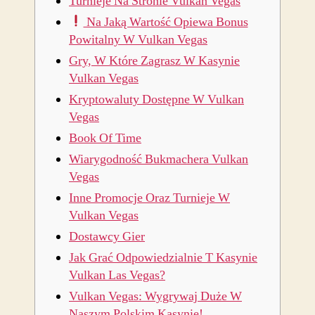
Turnieje Na Stronie Vulkan Vegas
Na Jaką Wartość Opiewa Bonus
Powitalny W Vulkan Vegas
Gry, W Które Zagrasz W Kasynie
Vulkan Vegas
Kryptowaluty Dostępne W Vulkan
Vegas
Book Of Time
Wiarygodność Bukmachera Vulkan
Vegas
Inne Promocje Oraz Turnieje W
Vulkan Vegas
Dostawcy Gier
Jak Grać Odpowiedzialnie T Kasynie
Vulkan Las Vegas?
Vulkan Vegas: Wygrywaj Duże W
Naszym Polskim Kasynie!