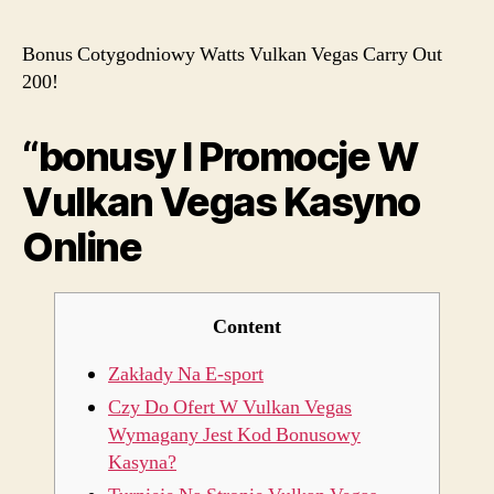
Bonus Cotygodniowy Watts Vulkan Vegas Carry Out
200!
“bonusy I Promocje W
Vulkan Vegas Kasyno
Online
Content
Zakłady Na E-sport
Czy Do Ofert W Vulkan Vegas
Wymagany Jest Kod Bonusowy
Kasyna?