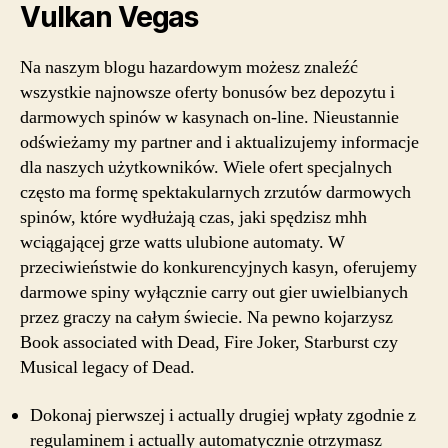
Vulkan Vegas
Na naszym blogu hazardowym możesz znaleźć
wszystkie najnowsze oferty bonusów bez depozytu i
darmowych spinów w kasynach on-line. Nieustannie
odświeżamy my partner and i aktualizujemy informacje
dla naszych użytkowników. Wiele ofert specjalnych
często ma formę spektakularnych zrzutów darmowych
spinów, które wydłużają czas, jaki spędzisz mhh
wciągającej grze watts ulubione automaty. W
przeciwieństwie do konkurencyjnych kasyn, oferujemy
darmowe spiny wyłącznie carry out gier uwielbianych
przez graczy na całym świecie. Na pewno kojarzysz
Book associated with Dead, Fire Joker, Starburst czy
Musical legacy of Dead.
Dokonaj pierwszej i actually drugiej wpłaty zgodnie z
regulaminem i actually automatycznie otrzymasz